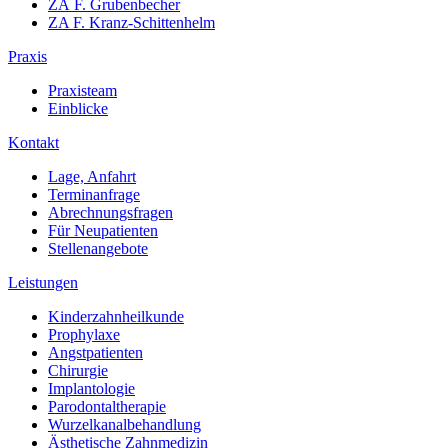
ZÄ F. Grubenbecher
ZA F. Kranz-Schittenhelm
Praxis
Praxisteam
Einblicke
Kontakt
Lage, Anfahrt
Terminanfrage
Abrechnungsfragen
Für Neupatienten
Stellenangebote
Leistungen
Kinderzahnheilkunde
Prophylaxe
Angstpatienten
Chirurgie
Implantologie
Parodontaltherapie
Wurzelkanalbehandlung
Ästhetische Zahnmedizin