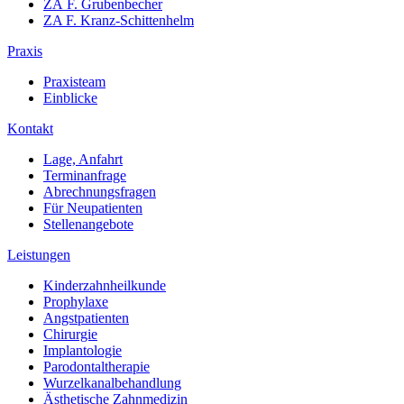
ZÄ F. Grubenbecher
ZA F. Kranz-Schittenhelm
Praxis
Praxisteam
Einblicke
Kontakt
Lage, Anfahrt
Terminanfrage
Abrechnungsfragen
Für Neupatienten
Stellenangebote
Leistungen
Kinderzahnheilkunde
Prophylaxe
Angstpatienten
Chirurgie
Implantologie
Parodontaltherapie
Wurzelkanalbehandlung
Ästhetische Zahnmedizin